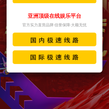
亚洲顶级在线娱乐平台
官方实力直营品牌·信誉保障·大额无忧